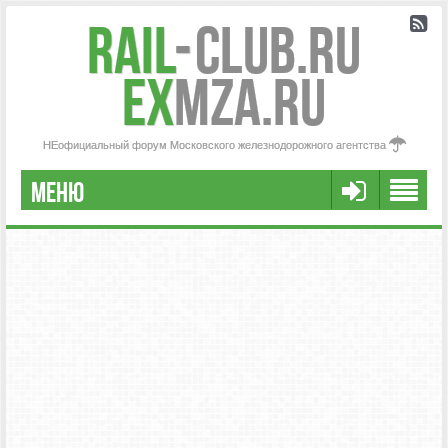
Rail
-
Club.RU
ex
MZA.RU
НЕофициальный форум Московского железнодорожного агентства
МЕНЮ
РЕГИСТРАЦИЯ
FAQ
НАША КОМАНДА
РАСШИРЕННЫЙ ПОИСК
СООБЩЕНИЯ БЕЗ ОТВЕТОВ