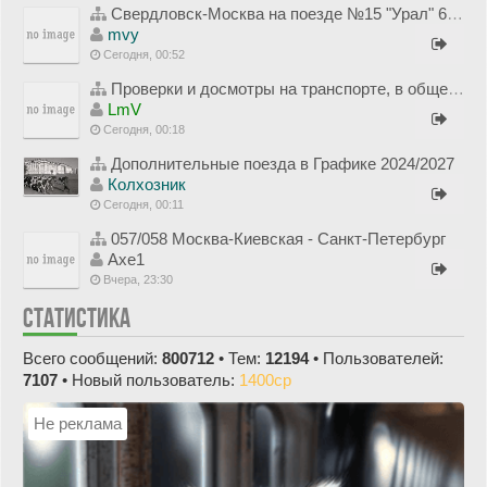
Свердловск-Москва на поезде №15 "Урал" 6-7 августа 1995 года
mvy
Сегодня, 00:52
Проверки и досмотры на транспорте, в общественных зданиях, на границе и рядом (обсуждения и проблемы)
LmV
Сегодня, 00:18
Дополнительные поезда в Графике 2024/2027
Колхозник
Сегодня, 00:11
057/058 Москва-Киевская - Санкт-Петербург
Axe1
Вчера, 23:30
СТАТИСТИКА
Всего сообщений:
800712
• Тем:
12194
• Пользователей:
7107
• Новый пользователь:
1400cp
Не реклама