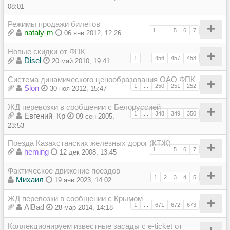
08:01
Режимы продажи билетов
1
...
5
6
7
nataly-m
06 янв 2012, 12:26
Новые скидки от ФПК
1
...
456
457
458
Disel
20 май 2010, 19:41
Система динамического ценообразования ОАО ФПК
1
...
250
251
252
Slon
30 ноя 2012, 15:47
ЖД перевозки в сообщении с Белоруссией
1
...
348
349
350
Евгений_Кр
09 сен 2005,
23:53
Поезда Казахстанских железных дорог (КТЖ)
1
...
5
6
7
heming
12 дек 2008, 13:45
Фактическое движение поездов
1
2
3
4
5
Михаил
19 янв 2023, 14:02
ЖД перевозки в сообщении с Крымом
1
...
671
672
673
AlBad
28 мар 2014, 14:18
Коллекционируем известные засады с e-ticket от