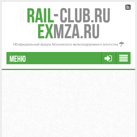
Rail
-
Club.RU
ex
MZA.RU
НЕофициальный форум Московского железнодорожного агентства
МЕНЮ
РЕГИСТРАЦИЯ
FAQ
НАША КОМАНДА
РАСШИРЕННЫЙ ПОИСК
СООБЩЕНИЯ БЕЗ ОТВЕТОВ