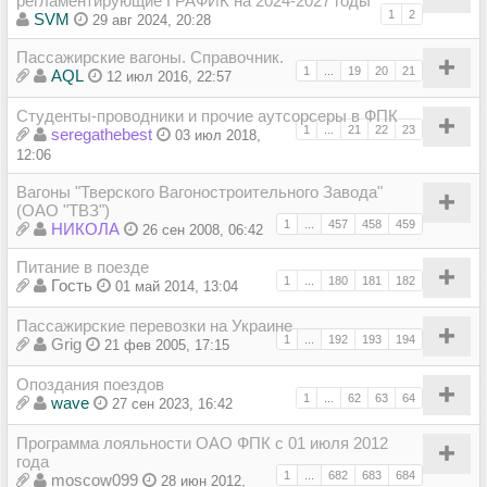
регламентирующие ГРАФИК на 2024-2027 годы
1
2
SVM
29 авг 2024, 20:28
Пассажирские вагоны. Справочник.
1
...
19
20
21
AQL
12 июл 2016, 22:57
Студенты-проводники и прочие аутсорсеры в ФПК
1
...
21
22
23
seregathebest
03 июл 2018,
12:06
Вагоны "Тверского Вагоностроительного Завода"
(ОАО "ТВЗ")
1
...
457
458
459
НИКОЛА
26 сен 2008, 06:42
Питание в поезде
1
...
180
181
182
Гость
01 май 2014, 13:04
Пассажирские перевозки на Украине
1
...
192
193
194
Grig
21 фев 2005, 17:15
Опоздания поездов
1
...
62
63
64
wave
27 сен 2023, 16:42
Программа лояльности ОАО ФПК с 01 июля 2012
года
1
...
682
683
684
moscow099
28 июн 2012,