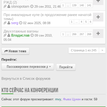
РЖД (2)
1
...
139
140
141
slonopotam
29 сен 2011, 21:46
Про инвалидные купе (в продолжение ранее начатой
темы)
1
...
4
5
6
serg
02 июн 2025, 08:08
Двухэтажные вагоны
1
...
266
267
268
Владиcлав
09 сен 2010,
05:04
Страница
1
из
245
>
Новая тема
Перейти:
Пассажирские перевозки дальнего следования
Перейти
Вернуться в Список форумов
КТО СЕЙЧАС НА КОНФЕРЕНЦИИ
Сейчас этот форум просматривают:
mvy
,
Фыва Цукен
и гости: 59