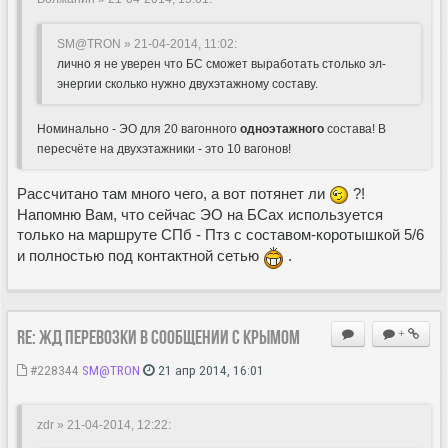
SM@TRON » 21-04-2014, 11:02
:
лично я не уверен что БС сможет выработать столько эл-
энергии сколько нужно двухэтажному составу.
Номинально - ЭО для 20 вагонного
одноэтажного
состава! В
пересчёте на двухэтажники - это 10 вагонов!
Рассчитано там много чего, а вот потянет ли
?!
Напомню Вам, что сейчас ЭО на БСах используется
только на маршруте СПб - Птз с составом-коротышкой 5/6
и полностью под контактной сетью
.
Re: ЖД перевозки в сообщении с Крымом
+
#228344
SM@TRON
21 апр 2014, 16:01
zdr » 21-04-2014, 12:22
: