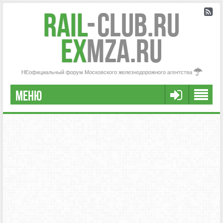
Rail
-
Club.RU
ex
MZA.RU
НЕофициальный форум Московского железнодорожного агентства
МЕНЮ
РЕГИСТРАЦИЯ
FAQ
НАША КОМАНДА
РАСШИРЕННЫЙ ПОИСК
СООБЩЕНИЯ БЕЗ ОТВЕТОВ