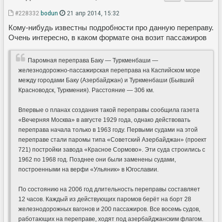
#228332
bodun
21 апр 2014, 15:32
Кому-нибудь известны подробности про данную переправу.
Очень интересно, в каком формате она возит пассажиров
Паромная переправа Баку — Туркменбаши —
железнодорожно-пассажирская переправа на Каспийском море
между городами Баку (Азербайджан) и Туркменбаши (Бывший
Красноводск, Туркмения). Расстояние — 306 км.
Впервые о планах создания такой переправы сообщила газета
«Вечерняя Москва» в августе 1929 года, однако действовать
переправа начала только в 1963 году. Первыми судами на этой
переправе стали паромы типа «Советский Азербайджан» (проект
721) постройки завода «Красное Сормово». Эти суда строились с
1962 по 1968 год. Позднее они были заменены судами,
построенными на верфи «Ульяник» в Югославии.
По состоянию на 2006 год длительность переправы составляет
12 часов. Каждый из действующих паромов берёт на борт 28
железнодорожных вагонов и 200 пассажиров. Все восемь судов,
работающих на переправе, ходят под азербайджанским флагом.