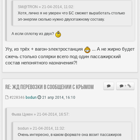
SM@TRON » 21-04-2014, 11:02
:
Хотя, лично я не уверен что БС сможет выработать столько
эл-энергии сколько нужно двухэтажному составу.
А если сплотку из двух?
Угу, из трёх + вагон-электростанция
... А не жирно будет
сжечь столько солярки всего под один пассажирский
состав непонятного назначения?!
Re: ЖД перевозки в сообщении с Крымом
+
#228346
bodun
21 апр 2014, 16:10
Фыва Цукен » 21-04-2014, 16:57
:
bodun » 21-04-2014, 11:32
:
Очень интересно, в каком формате она возит пассажиров