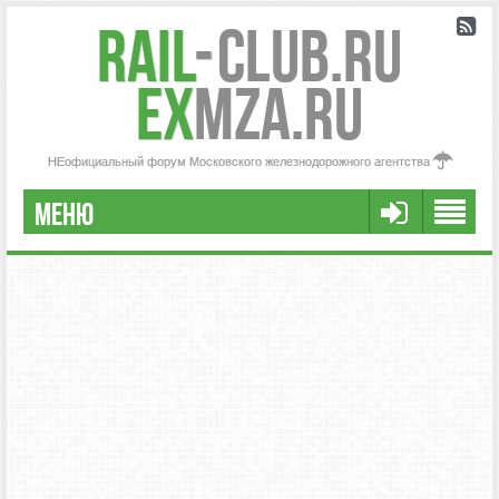
Rail
-
Club.RU
ex
MZA.RU
НЕофициальный форум Московского железнодорожного агентства
МЕНЮ
РЕГИСТРАЦИЯ
FAQ
НАША КОМАНДА
РАСШИРЕННЫЙ ПОИСК
СООБЩЕНИЯ БЕЗ ОТВЕТОВ