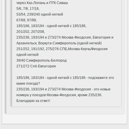
через Каз.Лопань и ПТК Сиваш
5/6, 7/8, 17/18,
53/54, 239/240 одной ниткой
67/68, 97/98,
185/186, 183/184 - одной ниткой с 185/186,
201/202, 207/208,
235/236, 193/194 и 273/274 Москва-Феодосия, Евпатория и
Архангельск, Воркута-Симферополь (одной ниткой)
251/252, 191/192, 275/276 СПБ,Москва-Керчь/Феодосия
одной ниткой
39/40 Симферополь-Белгород
271/272 Спб-Евпатория
185/186, 183/184 - одной ниткой с 185/186 - подскажите это
какие поезда?
235/236, 193/194 и 273/274 Москва-Феодосия - это новые
номера у поездов Москва-Феодосия, кроме 235/236.
Благодарю за ответ!