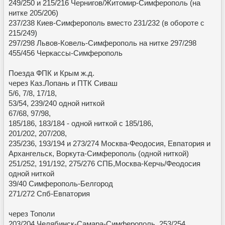
249/250 и 215/216 Чернигов/Житомир-Симферополь (на
нитке 205/206)
237/238 Киев-Симферополь вместо 231/232 (в обороте с
215/249)
297/298 Львов-Ковель-Симферополь на нитке 297/298
455/456 Черкассы-Симферополь
Поезда ФПК и Крым ж.д.
через Каз.Лопань и ПТК Сиваш
5/6, 7/8, 17/18,
53/54, 239/240 одной ниткой
67/68, 97/98,
185/186, 183/184 - одной ниткой с 185/186,
201/202, 207/208,
235/236, 193/194 и 273/274 Москва-Феодосия, Евпатория и
Архангельск, Воркута-Симферополь (одной ниткой)
251/252, 191/192, 275/276 СПБ,Москва-Керчь/Феодосия
одной ниткой
39/40 Симферополь-Белгород
271/272 Спб-Евпатория
через Тополи
203/204 Челябинск-Самара-Симферополь, 253/254