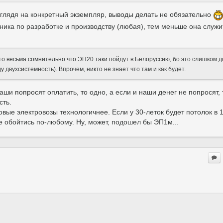
е глядя на конкретный экземпляр, выводы делать не обязательно
ника по разработке и производству (любая), тем меньше она служит.
что весьма сомнительно что ЭП20 таки пойдут в Белоруссию, бо это слишком 
 двухсистемность). Впрочем, никто не знает что там и как будет.
наши попросят оплатить, то одно, а если и наши денег не попросят, 
сть.
овые электровозы технологичнее. Если у 30-леток будет потолок в 1
не обойтись по-любому. Ну, может, подошел бы ЭП1м...