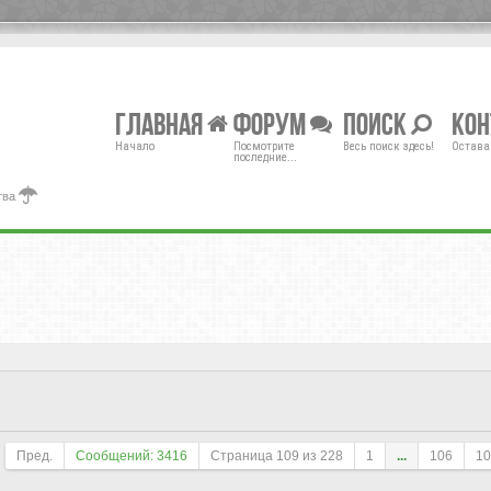
Главная
Форум
Поиск
Ко
Начало
Посмотрите
Весь поиск здесь!
Остава
последние...
тва
Пред.
Сообщений: 3416
Страница
109
из
228
1
...
106
10