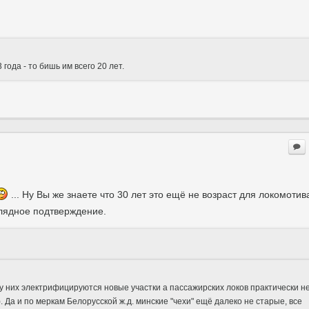
года - то бишь им всего 20 лет.
... Ну Вы же знаете что 30 лет это ещё не возраст для локомотив
лядное подтверждение.
у у них электрифицируются новые участки а пассажирских локов практически н
. Да и по меркам Белорусской ж.д. минские "чехи" ещё далеко не старые, все