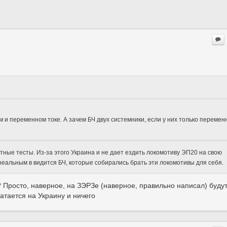
м и переменном токе. А зачем БЧ двух системники, если у них только переме
стные тесты. Из-за этого Украина и не дает ездить локомотиву ЭП20 на свою
еальным в видится БЧ, которые собирались брать эти локомотивы для себя.
 Просто, наверное, на ЗЭРЗе (наверное, правильно написал) буду
атается на Украину и ничего