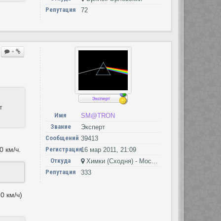
Репутация
72
+
т
Имя
SM@TRON
Звание
Эксперт
Сообщений
39413
0 км/ч.
Регистрация
16 мар 2011, 21:09
Откуда
Химки (Сходня) - Москва - Петушки
Репутация
333
0 км/ч)