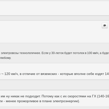
электровозы технологичнее. Если у 30-леток будет потолок в 100 км/ч, а буде
-любому.
е ~ 120 км/ч, в отличие от вяземских - которые вполне себе ездят 14
им ну никак не подходит. Потому как с их скоростями на ГХ (140-16
ти - менее прожорливое в плане электроэнергии).