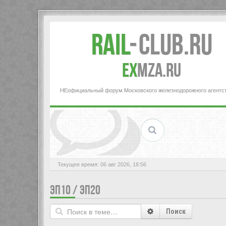
Rail
-
Club.RU
ex
MZA.RU
НЕофициальный форум Московского железнодорожного агентс
Текущее время: 06 авг 2026, 18:56
ЭП10 / ЭП20
Поиск