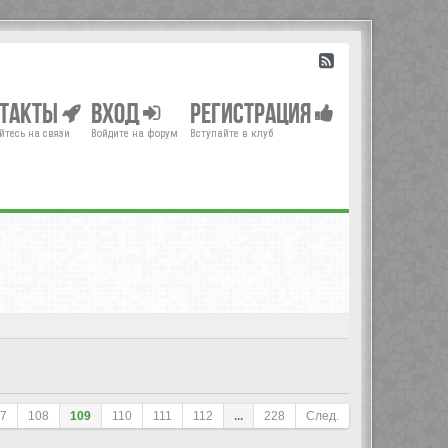
нтакты
Вход
Регистрация
йтесь на связи
Войдите на форум
Вступайте в клуб
7
108
109
110
111
112
...
228
След.