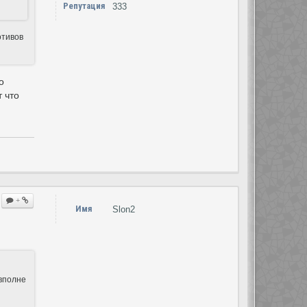
Репутация
333
отивов
о
 что
+
Имя
Slon2
 вполне