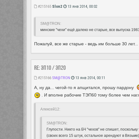
#215165
Slon2
13 янв 2014, 00:02
SM@TRON:
минские "чехи" ещё далеко не старые, все выпуска 1983 
Пожалуй, все же старые - ведь им больше 30 лет...
Re: ЭП10 / ЭП20
#215166
SM@TRON
13 янв 2014, 00:11
А, ну да... чегой-то я апщитался, прошу пардону
. И вполне рабочие ТЭП60 тому более чем наг
Алексей12:
SM@TRON:
Глупости. Никто на БЧ "чехов" не спишет, поскольк
(своих всего 15 штук, остальное арендуют в Вязьме)