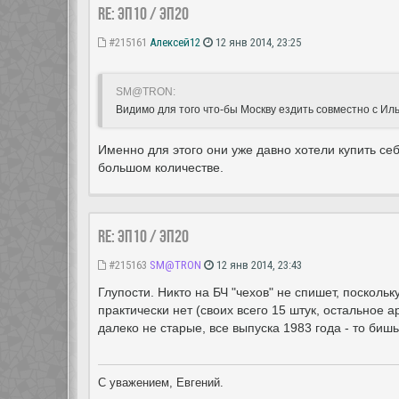
Re: ЭП10 / ЭП20
#215161
Алексей12
12 янв 2014, 23:25
SM@TRON:
Видимо для того что-бы Москву ездить совместно с Ил
Именно для этого они уже давно хотели купить себ
большом количестве.
Re: ЭП10 / ЭП20
#215163
SM@TRON
12 янв 2014, 23:43
Глупости. Никто на БЧ "чехов" не спишет, посколь
практически нет (своих всего 15 штук, остальное 
далеко не старые, все выпуска 1983 года - то бишь
С уважением, Евгений.