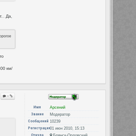
.. Да,
дорогое
то
00 км/
+
Имя
Арсений
Звание
Модератор
Сообщений
10239
Регистрация
01 июн 2010, 15:13
Откуда
Брянск-Орловский