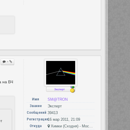
+
а на БЧ
Имя
SM@TRON
Звание
Эксперт
Сообщений
39413
Регистрация
16 мар 2011, 21:09
ет
Откуда
Химки (Сходня) - Москва - Петушки