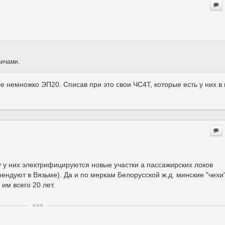
ьичами.
е немножко ЭП20. Списав при это свои ЧС4Т, которые есть у них в 
ку у них электрифицируются новые участки а пассажирских локов
арендуют в Вязьме). Да и по меркам Белорусской ж.д. минские "чехи
 им всего 20 лет.