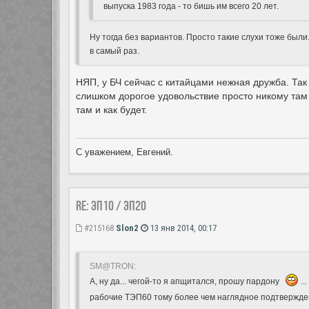
выпуска 1983 года - то бишь им всего 20 лет.
Ну тогда без вариантов. Просто такие слухи тоже были
в самый раз.
НЯП, у БЧ сейчас с китайцами нежная дружба. Так
слишком дорогое удовольствие просто никому там 
там и как будет.
С уважением, Евгений.
Re: ЭП10 / ЭП20
#215168
Slon2
13 янв 2014, 00:17
SM@TRON:
А, ну да... чегой-то я апщитался, прошу пардону
..
рабочие ТЭП60 тому более чем наглядное подтвержде