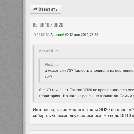
Ответить
Re: ЭП10 / ЭП20
#215159
Арсений
12 янв 2014, 23:22
Алексей12:
Fhctybq:
а может для УЗ? Там есть и полигоны на постоянно
ток?
Для УЗ точно нет. Так так ЭП20 не прошел какие-то ме
территорию. Что пока из реальных вариантов. Самым р
Интересно, какие местные тесты ЭП20 не прошел?
собирать чешские двухсистемники. Но ведь ЭП10 к