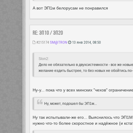
А вот ЭП1м белорусам не понравился
Re: ЭП10 / ЭП20
#215174
SM@TRON
13 янв 2014, 08:50
Slon2:
Дело не обязательно в двухсистемности - все же новые 
желание ездить быстрее, то без новых не обойтись по
Ну-у... пока что у всех минских "чехов" ограничени
Ну, может, подошел бы ЭП1м...
Ну так испытывали-же его... Выяснилось что ЭП1М 
нужно что-то более скоростное и надёжное (и кста