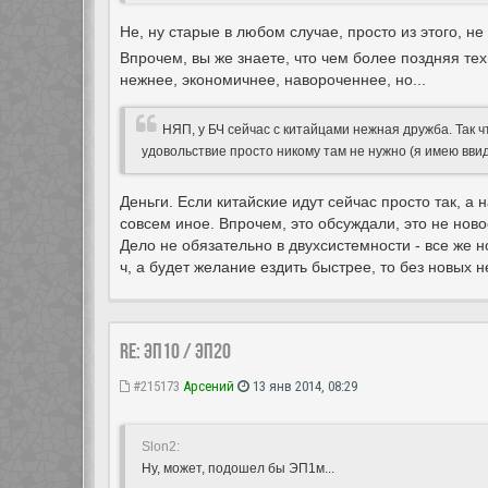
Не, ну старые в любом случае, просто из этого, н
Впрочем, вы же знаете, что чем более поздняя тех
нежнее, экономичнее, навороченнее, но...
НЯП, у БЧ сейчас с китайцами нежная дружба. Так 
удовольствие просто никому там не нужно (я имею ввиду
Деньги. Если китайские идут сейчас просто так, а 
совсем иное. Впрочем, это обсуждали, это не ново
Дело не обязательно в двухсистемности - все же н
ч, а будет желание ездить быстрее, то без новых 
Re: ЭП10 / ЭП20
#215173
Арсений
13 янв 2014, 08:29
Slon2:
Ну, может, подошел бы ЭП1м...