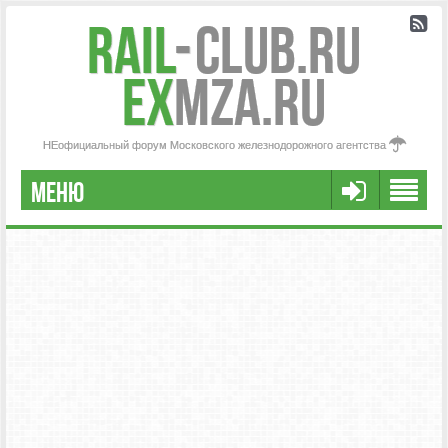
Rail
-
Club.RU
ex
MZA.RU
НЕофициальный форум Московского железнодорожного агентства
МЕНЮ
РЕГИСТРАЦИЯ
FAQ
НАША КОМАНДА
РАСШИРЕННЫЙ ПОИСК
СООБЩЕНИЯ БЕЗ ОТВЕТОВ