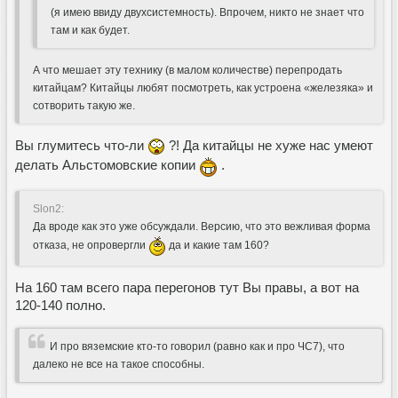
(я имею ввиду двухсистемность). Впрочем, никто не знает что
там и как будет.
А что мешает эту технику (в малом количестве) перепродать
китайцам? Китайцы любят посмотреть, как устроена «железяка» и
сотворить такую же.
Вы глумитесь что-ли
?! Да китайцы не хуже нас умеют
делать Альстомовские копии
.
Slon2:
Да вроде как это уже обсуждали. Версию, что это вежливая форма
отказа, не опровергли
да и какие там 160?
На 160 там всего пара перегонов тут Вы правы, а вот на
120-140 полно.
И про вяземские кто-то говорил (равно как и про ЧС7), что
далеко не все на такое способны.