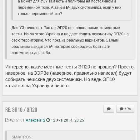
а может для УЗ? Там есть и полигоны на постоянном и
переменном токе. А зачем БЧ двух системники, если у них
только переменный ток?
Для УЗ точно нет. Так так ЭП20 не прошел какие-то местные
тесты. Из-за этого Украина и не дает ездить локомотиву ЭП20 на
свою территорию. Что пока из реальных вариантов. Самым
реальным в видится БЧ, которые собирались брать эти
локомотивы для себя.
Интересно, какие местные тесты ЭП20 не прошел? Просто,
наверное, на ЗЭРЗе (наверное, правильно написал) будут
собирать чешские двухсистемники. Но ведь ЭП10
катается на Украину и ничего
Re: ЭП10 / ЭП20
+
#215161
Алексей12
12 янв 2014, 23:25
SM@TRON: