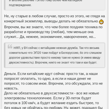
И вполне рабочие ТЭП60 тому более чем наглядное
подтверждение.
Не, ну старые в любом случае, просто из этого, не глядя на
конкретный экземпляр, выводы делать не обязательно
Впрочем, вы же знаете, что чем более поздняя техника по
разработке и производству (любая), тем меньше она
служит... Да, нежнее, экономичнее, навороченнее, но...
НЯП, у БЧ сейчас с китайцами нежная дружба. Так что весьма
сомнительно что ЭП20 таки пойдут в Белоруссию, бо это слишком
дорогое удовольствие просто никому там не нужно (я имею ввиду
двухсистемность). Впрочем, никто не знает что там и как будет.
Деньги. Если китайские идут сейчас просто так, а наши
попросят оплатить, то одно, а если и наши денег не
попросят, то совсем иное. Впрочем, это обсуждали, это не
новость.
Дело не обязательно в двухсистемности - все же новые
электровозы технологичнее. Если у 30-леток будет
потолок в 100 км/ч, а будет желание ездить быстрее, то
без новых не обойтись по-любому. Ну, может, подошел бы