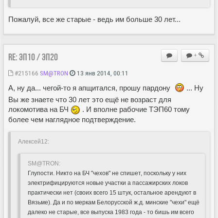
Пожалуй, все же старые - ведь им больше 30 лет...
Re: ЭП10 / ЭП20
+
#215166
SM@TRON
13 янв 2014, 00:11
А, ну да... чегой-то я апщитался, прошу пардону
... Ну
Вы же знаете что 30 лет это ещё не возраст для
локомотива на БЧ
. И вполне рабочие ТЭП60 тому
более чем наглядное подтверждение.
Алексей12:
SM@TRON:
Глупости. Никто на БЧ "чехов" не спишет, поскольку у них
электрифицируются новые участки а пассажирских локов
практически нет (своих всего 15 штук, остальное арендуют в
Вязьме). Да и по меркам Белорусской ж.д. минские "чехи" ещё
далеко не старые, все выпуска 1983 года - то бишь им всего