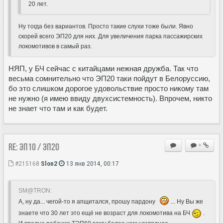
20 лет.
Ну тогда без вариантов. Просто такие слухи тоже были. Явно
скорей всего ЭП20 для них. Для увеличения парка пассажирских
локомотивов в самый раз.
НЯП, у БЧ сейчас с китайцами нежная дружба. Так что
весьма сомнительно что ЭП20 таки пойдут в Белоруссию,
бо это слишком дорогое удовольствие просто никому там
не нужно (я имею ввиду двухсистемность). Впрочем, никто
не знает что там и как будет.
Re: ЭП10 / ЭП20
+
#215168
Slon2
13 янв 2014, 00:17
SM@TRON:
А, ну да... чегой-то я апщитался, прошу пардону
... Ну Вы же
знаете что 30 лет это ещё не возраст для локомотива на БЧ
.