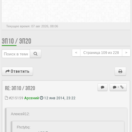
АКТИВНЫЕ ТЕМЫ
Текущее время: 07 авг 2026, 08:06
ЭП10 / ЭП20
<
Страница
109
из
228
>
Ответить
Re: ЭП10 / ЭП20
+
#215159
Арсений
12 янв 2014, 23:22
Алексей12:
Fhctybq: