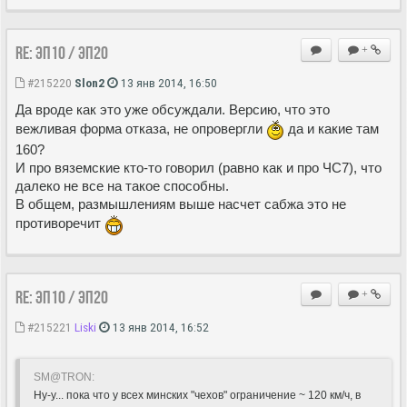
Re: ЭП10 / ЭП20
+
#215220
Slon2
13 янв 2014, 16:50
Да вроде как это уже обсуждали. Версию, что это
вежливая форма отказа, не опровергли
да и какие там
160?
И про вяземские кто-то говорил (равно как и про ЧС7), что
далеко не все на такое способны.
В общем, размышлениям выше насчет сабжа это не
противоречит
Re: ЭП10 / ЭП20
+
#215221
Liski
13 янв 2014, 16:52
SM@TRON:
Ну-у... пока что у всех минских "чехов" ограничение ~ 120 км/ч, в