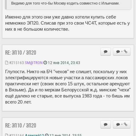
Видимо для того что-бы Москву ездить совместно с Ильичами.
Именно для этого они уже давно хотели купить себе
немножко ЭП20. Списав при это свои ЧС4Т, которые есть у
них в не большом количестве.
Re: ЭП10 / ЭП20
+
#215163
SM@TRON
12 янв 2014, 23:43
Глупости. Никто на БЧ "чехов" не спишет, поскольку у них
электрифицируются новые участки а пассажирских локов
практически нет (своих всего 15 штук, остальное арендуют
в Вязьме). Да и по меркам Белорусской ж.д. минские "чехи"
ещё далеко не старые, все выпуска 1983 года - то бишь им
всего 20 лет.
Re: ЭП10 / ЭП20
+
#215164
Алексей12
12 янв 2014, 23:55