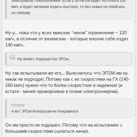
электровозы технологичнее. Если у 30-леток будет потолок в 100
км/ч, а будет желание ездить быстрее, то без новых не обойтись
по-любому.
Ну-у... пока что у всех минских "чехов" ограничение ~ 120
км/ч, в отличие от вяземских - которые вполне себе ездят
140 км/ч.
Ну, может, подошел бы ЭП1м...
Ну так испытывали-же его... Выяснилось что ЭП1М им ну
никак не подходит. Потому как с их скоростями на ГХ (140-
160 км/ч) нужно что-то более скоростное и надёжное (и
кстати - менее прожорливое в плане электроэнергии).
Fhctybq:
А вот ЭП1м белорусам не понравился
Он им просто не подошёл. Потому что на испытаниях с
большими скоростями сыпаться начал.