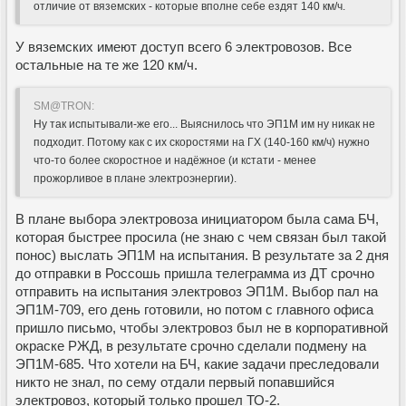
отличие от вяземских - которые вполне себе ездят 140 км/ч.
У вяземских имеют доступ всего 6 электровозов. Все
остальные на те же 120 км/ч.
SM@TRON:
Ну так испытывали-же его... Выяснилось что ЭП1М им ну никак не
подходит. Потому как с их скоростями на ГХ (140-160 км/ч) нужно
что-то более скоростное и надёжное (и кстати - менее
прожорливое в плане электроэнергии).
В плане выбора электровоза инициатором была сама БЧ,
которая быстрее просила (не знаю с чем связан был такой
понос) выслать ЭП1М на испытания. В результате за 2 дня
до отправки в Россошь пришла телеграмма из ДТ срочно
отправить на испытания электровоз ЭП1М. Выбор пал на
ЭП1М-709, его день готовили, но потом с главного офиса
пришло письмо, чтобы электровоз был не в корпоративной
окраске РЖД, в результате срочно сделали подмену на
ЭП1М-685. Что хотели на БЧ, какие задачи преследовали
никто не знал, по сему отдали первый попавшийся
электровоз, который только прошел ТО-2.