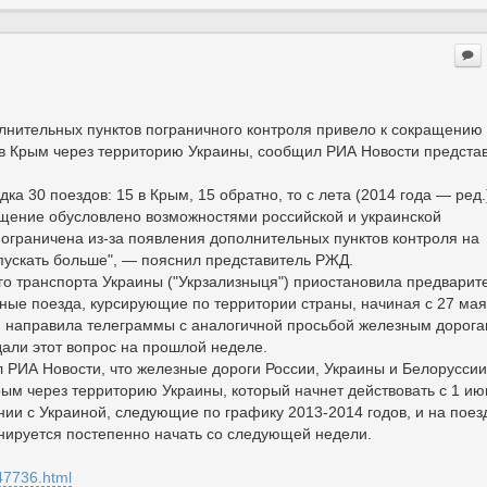
нительных пунктов пограничного контроля привело к сокращению
 в Крым через территорию Украины, сообщил РИА Новости предста
ка 30 поездов: 15 в Крым, 15 обратно, то с лета (2014 года — ред.
ащение обусловлено возможностями российской и украинской
 ограничена из-за появления дополнительных пунктов контроля на
пускать больше", — пояснил представитель РЖД.
о транспорта Украины ("Укрзализныця") приостановила предварит
ные поезда, курсирующие по территории страны, начиная с 27 мая
и направила телеграммы с аналогичной просьбой железным дорог
дали этот вопрос на прошлой неделе.
РИА Новости, что железные дороги России, Украины и Белоруссии
ым через территорию Украины, который начнет действовать с 1 ию
нии с Украиной, следующие по графику 2013-2014 годов, и на поез
нируется постепенно начать со следующей недели.
47736.html