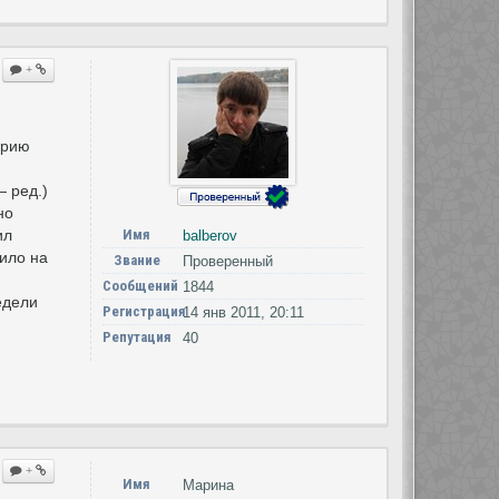
+
орию
 ред.)
но
ил
Имя
balberov
ило на
Звание
Проверенный
Сообщений
1844
едели
Регистрация
14 янв 2011, 20:11
Репутация
40
+
Имя
Марина