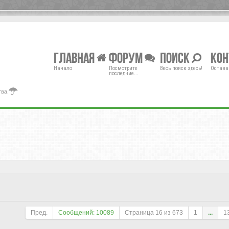
Главная
Форум
Поиск
Ко
Начало
Посмотрите
Весь поиск здесь!
Остава
последние...
тва
Пред.
Сообщений: 10089
Страница
16
из
673
1
...
1