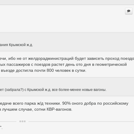
ания Крымской ж.д.
речи, ибо не от желдорадминистраций будет зависеть проход поездо
х пассажиров с поездов растет день ото дня в геометрической
въезде достигла почти 800 человек в сутки.
т (забрала?) с Крымской ж.д. все более-менее новые вагоны.
едаче всего парка ж/д техники. 90% оного добра по российскому
в лучшем случае, сотни КВР-вагонов.
".