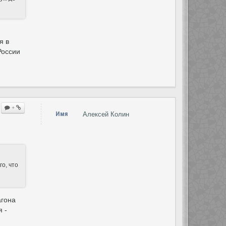
я в
России
+
Имя
Алексей Колин
го, что
агона
 -