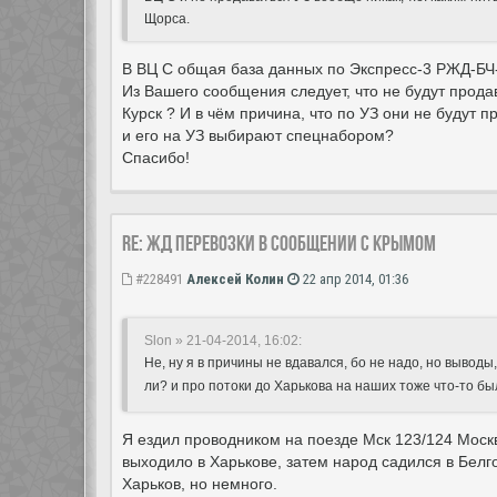
Щорса.
В ВЦ С общая база данных по Экспресс-3 РЖД-БЧ
Из Вашего сообщения следует, что не будут прода
Курск ? И в чём причина, что по УЗ они не будут п
и его на УЗ выбирают спецнабором?
Спасибо!
Re: ЖД перевозки в сообщении с Крымом
#228491
Алексей Колин
22 апр 2014, 01:36
Slon » 21-04-2014, 16:02:
Не, ну я в причины не вдавался, бо не надо, но выводы,
ли? и про потоки до Харькова на наших тоже что-то б
Я ездил проводником на поезде Мск 123/124 Моск
выходило в Харькове, затем народ садился в Белг
Харьков, но немного.