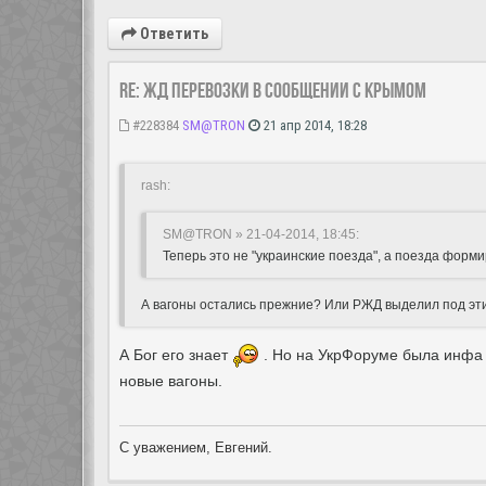
Ответить
Re: ЖД перевозки в сообщении с Крымом
#228384
SM@TRON
21 апр 2014, 18:28
rash:
SM@TRON » 21-04-2014, 18:45:
Теперь это не "украинские поезда", а поезда форм
А вагоны остались прежние? Или РЖД выделил под эт
А Бог его знает
. Но на УкрФоруме была инфа 
новые вагоны.
С уважением, Евгений.