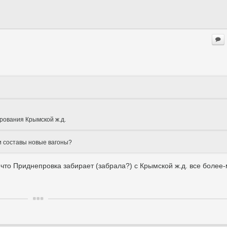
ирования Крымской ж.д.
и составы новые вагоны?
что Приднепровка забирает (забрала?) с Крымской ж.д. все более