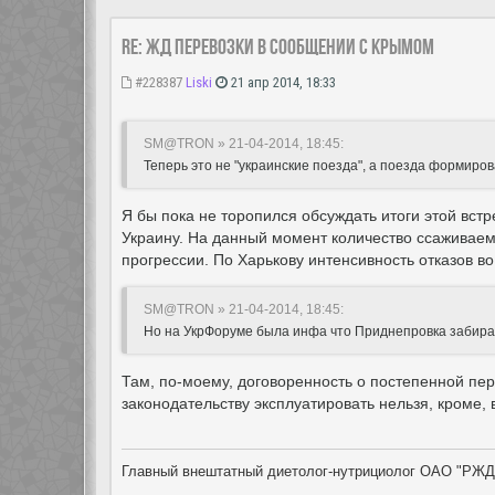
Re: ЖД перевозки в сообщении с Крымом
#228387
Liski
21 апр 2014, 18:33
SM@TRON » 21-04-2014, 18:45:
Теперь это не "украинские поезда", а поезда формиров
Я бы пока не торопился обсуждать итоги этой вст
Украину. На данный момент количество ссаживаемы
прогрессии. По Харькову интенсивность отказов во 
SM@TRON » 21-04-2014, 18:45:
Но на УкрФоруме была инфа что Приднепровка забирае
Там, по-моему, договоренность о постепенной пер
законодательству эксплуатировать нельзя, кроме, 
Главный внештатный диетолог-нутрициолог ОАО "РЖД