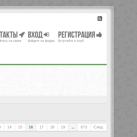
нтакты
Вход
Регистрация
йтесь на связи
Войдите на форум
Вступайте в клуб
3
14
15
16
17
18
19
...
673
След.