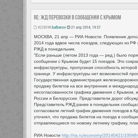
Re: ЖД перевозки в сообщении с Крымом
#228398
balberov
21 апр 2014, 19:57
МОСКВА, 21 апр — РИА Новости. Появление допол
2014 года вдвое числа поездов, следующих из РФ
РЖД в понедельник.
"Если раньше (летом 2013 года — ред.) было поряд
сообщении с Крымом будет 15 поездов. Это сокр
инфраструктуры, пропускная способность которой
границе. У инфраструктуры нет возможностей про
Государственная администрация железнодорожног
продажу билетов на все внутренние и международ
несогласованности графика движения с Крымом, 
России и Белоруссии. Представители дорог обсуж
Представитель РЖД ранее в понедельник сообщал 
согласовали летний график движения поездов в Кр
уточнял, что продажа билетов на поезда в сообще
отправляющиеся по новому летнему графику, пла
РИА Новости
http://ria.ru/economy/20140421/10048