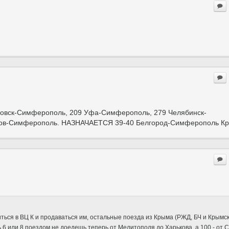
новск-Симферополь, 209 Уфа-Симферополь, 279 Челябинск-
тов-Симферополь. НАЗНАЧАЕТСЯ 39-40 Белгород-Симферополь Кр
ься в ВЦ К и продаваться им, остальные поезда из Крыма (РЖД, БЧ и Крымски
ь 6 или 8 поездом не доедешь теперь от Мелитополя до Харькова, а 100 - от 