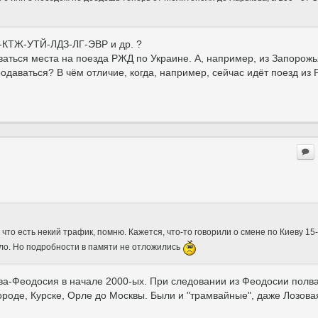
-КТЖ-УТЙ-ЛДЗ-ЛГ-ЭВР и др. ?
ваться места на поезда РЖД по Украине. А, например, из Запорожь
родаваться? В чём отличие, когда, например, сейчас идёт поезд из 
 что есть некий трафик, помню. Кажется, что-то говорили о смене по Киеву 15-
ыло. Но подробности в памяти не отложились
ва-Феодосия в начале 2000-ых. При следовании из Феодосии полв
ороде, Курске, Орле до Москвы. Были и "трамвайные", даже Лозовая