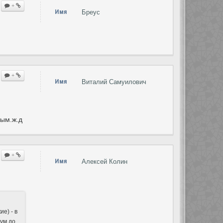
+
Имя
Бреус
+
Имя
Виталий Самуилович
ым.ж.д
+
Имя
Алексей Колин
е) - в
Сум до