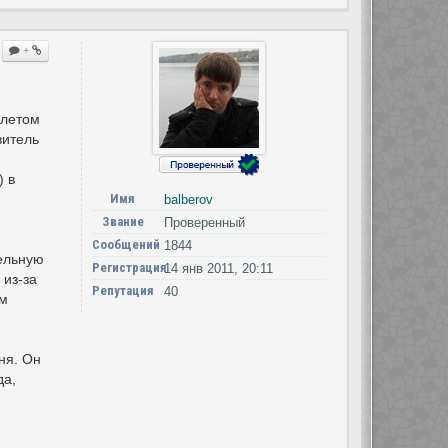
+
 летом
витель
) в
Имя
balberov
Звание
Проверенный
Сообщений
1844
ельную
Регистрация
14 янв 2011, 20:11
 из-за
Репутация
40
ам
ня. Он
да,