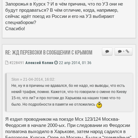
Запорожья в Курск ? И в чём причина, что по УЗ они не
будут продаваться? В чём отличие, когда, например,
сейчас идёт поезд из России и его на УЗ выбирают
спецнабором?
Спасибо!
Re: ЖД перевозки в сообщении с Крымом
+
#228491
Алексей Колин
22 апр 2014, 01:36
Slon » 21-04-2014, 16:02:
Не, ну я в причины не вдавался, бо не надо, но выводы, что есть
некий трафик, помню. Кажется, что-то говорили о смене по Киеву
15-го, что ли? и про потоки до Харькова на наших тоже что-то
было. Но подробности в памяти не отложились
Я ездил проводником на поезде Мск 123/124 Москва-
Феодосия в начале 2000-ых. При следовании из Феодосии
полвагона выходило в Харькове, затем народ садился в
Белгороде, Курске, Орле до Москвы. Были и "трамвайные",