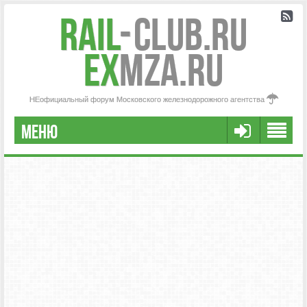
Rail
-
Club.RU
ex
MZA.RU
НЕофициальный форум Московского железнодорожного агентства
МЕНЮ
РЕГИСТРАЦИЯ
FAQ
НАША КОМАНДА
РАСШИРЕННЫЙ ПОИСК
СООБЩЕНИЯ БЕЗ ОТВЕТОВ