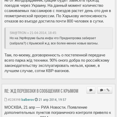
не от желдорадминистраций будет зависеть проход
поездов через Украину. На данный момент количество
ссаживаемых пассажиров с поездов растет день ото дня в
геометрической прогрессии. По Харькову интенсивность
отказов во въезде достигла почти 800 человек в сутки.
SM@TRON » 21-04-2014, 18:45:
Но на УкрФоруме была инфа что Приднепровка забирает
(забрала?) с Крымской ж.д. все более-менее новые вагоны.
Там, по-моему, договоренность о постепенной передаче
всего парка ж/д техники. 90% оного добра по российскому
законодательству эксплуатировать нельзя, кроме, в
лучшем случае, сотни КВР-вагонов.
Re: ЖД перевозки в сообщении с Крымом
+
#228398
balberov
21 апр 2014, 19:57
МОСКВА, 21 апр — РИА Новости. Появление
дополнительных пунктов пограничного контроля привело к