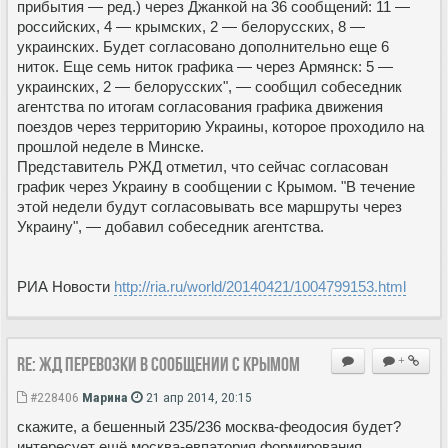
прибытия — ред.) через Джанкой на 36 сообщений: 11 —
российских, 4 — крымских, 2 — белорусских, 8 —
украинских. Будет согласовано дополнительно еще 6
ниток. Еще семь ниток графика — через Армянск: 5 —
украинских, 2 — белорусских", — сообщил собеседник
агентства по итогам согласования графика движения
поездов через территорию Украины, которое проходило на
прошлой неделе в Минске.
Представитель РЖД отметил, что сейчас согласован
график через Украину в сообщении с Крымом. "В течение
этой недели будут согласовывать все маршруты через
Украину", — добавил собеседник агентства.
РИА Новости
http://ria.ru/world/20140421/1004799153.html
Re: ЖД перевозки в сообщении с Крымом
+
#228406
Марина
21 апр 2014, 20:15
скажите, а бешенный 235/236 москва-феодосия будет?
интересует ещё москва-евпатория формирования