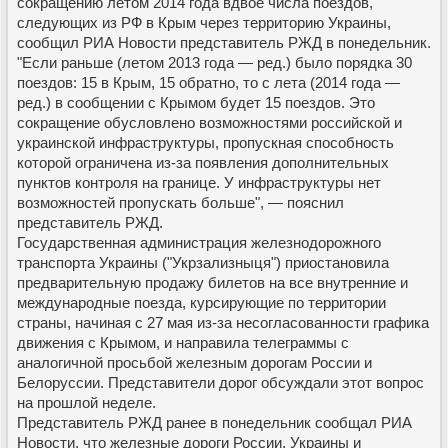
сокращению летом 2014 года вдвое числа поездов,
следующих из РФ в Крым через территорию Украины,
сообщил РИА Новости представитель РЖД в понедельник.
"Если раньше (летом 2013 года — ред.) было порядка 30
поездов: 15 в Крым, 15 обратно, то с лета (2014 года —
ред.) в сообщении с Крымом будет 15 поездов. Это
сокращение обусловлено возможностями российской и
украинской инфраструктуры, пропускная способность
которой ограничена из-за появления дополнительных
пунктов контроля на границе. У инфраструктуры нет
возможностей пропускать больше", — пояснил
представитель РЖД.
Государственная администрация железнодорожного
транспорта Украины ("Укрзализныця") приостановила
предварительную продажу билетов на все внутренние и
международные поезда, курсирующие по территории
страны, начиная с 27 мая из-за несогласованности графика
движения с Крымом, и направила телеграммы с
аналогичной просьбой железным дорогам России и
Белоруссии. Представители дорог обсуждали этот вопрос
на прошлой неделе.
Представитель РЖД ранее в понедельник сообщал РИА
Новости, что железные дороги России, Украины и