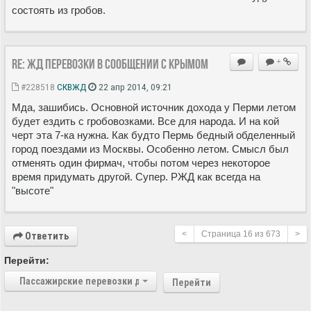
состоять из гробов.
Re: ЖД перевозки в сообщении с Крымом
+
#228518
СКВЖД
22 апр 2014, 09:21
Мда, зашибись. Основной источник дохода у Перми летом
будет ездить с гробовозками. Все для народа. И на кой
черт эта 7-ка нужна. Как будто Пермь бедный обделенный
город поездами из Москвы. Особенно летом. Смысл был
отменять один фирмач, чтобы потом через некоторое
время придумать другой. Супер. РЖД как всегда на
"высоте"
<
Страница
16
из
673
>
Ответить
Перейти:
Пассажирские перевозки дальнего следования
Перейти