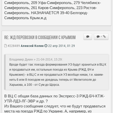
Симферополь, 209 Уфа-Симферополь, 279 Челябинск-
Симферополь, 261 Киров-Симферополь, 223 Ростов-
Симферополь. НАЗНАЧАЕТСЯ 39-40 Белгород-
Симферополь Крым.ж.д
Re: ЖД перевозки в сообщении с Крымом
+
#228489
Алексей Колин
22 апр 2014, 01:29
Владимир Дукин » 21-04-2014, 15:29:
Вроде будет так: поезда формирования УЗ будут храниться в ВЦ К
и продаваться им, остальные поезда из Крыма (РЖД, БЧ и
Крымские) - в ВЦ С и не продаваться УЗ вообще никак, т.е. каким-
нить 6 или 8 поездом не доедешь теперь от Мелитополя до
Харькова, а 100 - от Сум до Щорса.
В ВЦ С общая база данных по Экспресс-3 РЖД-БЧ-КТЖ-
УТЙ-ЛДЗ-ЛГ-ЭВР и др. ?
Из Вашего сообщения следует, что не будут продаваться
места на поезда РЖД по Украине. А, например, из